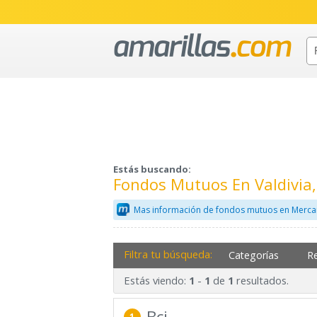
Estás buscando:
Fondos Mutuos En Valdivia
Mas información de fondos mutuos en Merca
Filtra tu búsqueda:
Categorías
R
Estás viendo:
-
de
resultados.
1
1
1
Bci
1