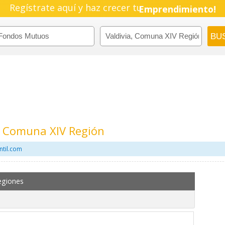
Regístrate aquí y haz crecer tu
Emprendimiento!
, Comuna XIV Región
ntil.com
egiones