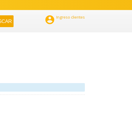

Ingreso clientes