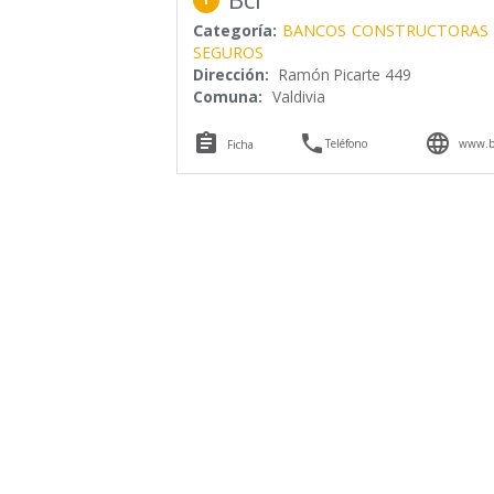
Categoría:
BANCOS
CONSTRUCTORAS
SEGUROS
Dirección:
Ramón Picarte 449
Comuna:
Valdivia



Teléfono
www.bc
Ficha