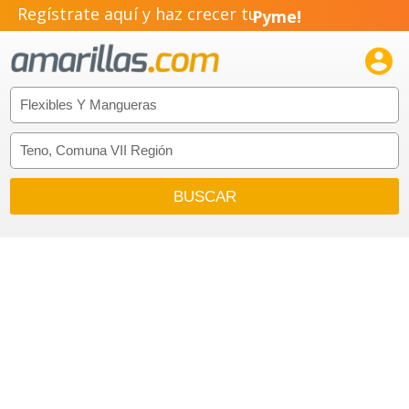
Regístrate aquí y haz crecer tu
Pyme!
Emprendimiento!
