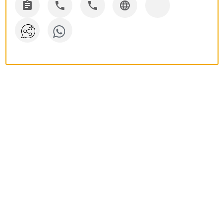



