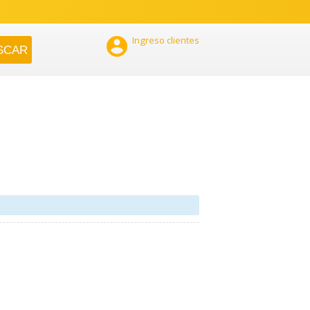

Ingreso clientes