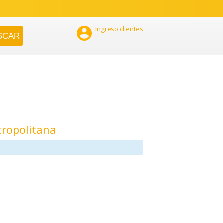

Ingreso clientes
tropolitana