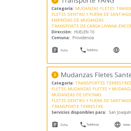
Transporte YANG
1
Categoría:
MUDANZAS
FLETES
TRANS
FLETES DENTRO Y FUERA DE SANTIAG
EMPRESAS DE MUDANZAS
TRANSPORTE DE CARGA LIVIANA
ENCO
Dirección:
HUELEN 10
Comuna:
Providencia



Teléfono
Ficha
Mudanzas Fletes Sante
2
Categoría:
TRANSPORTES TERRESTRE
FLETES
MUDANZAS
FLETES Y MUDANZ
MUDANZAS DE OFICINAS
FLETES DENTRO Y FUERA DE SANTIAG
TRANSPORTE TERRESTRE
Servicios disponibles para:
San Joaquín



Teléfonos
www.m
Ficha