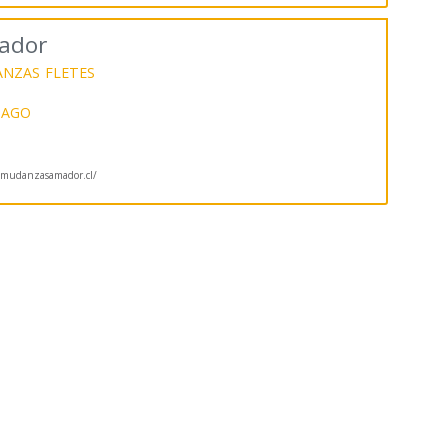
ador
ANZAS
FLETES
IAGO
mudanzasamador.cl/