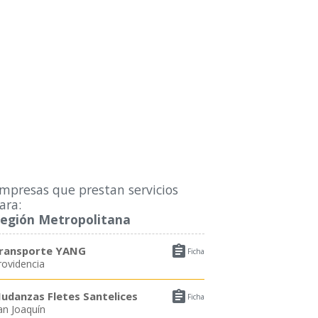
mpresas que prestan servicios
ara:
egión Metropolitana

ransporte YANG
Ficha
rovidencia

udanzas Fletes Santelices
Ficha
an Joaquín