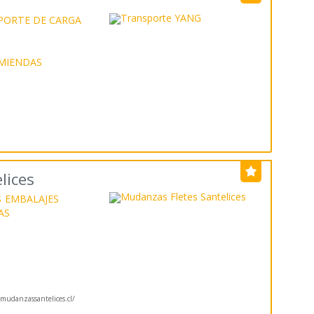
PORTE DE CARGA
O
MIENDAS
lices
S
EMBALAJES
AS
O
udanzassantelices.cl/