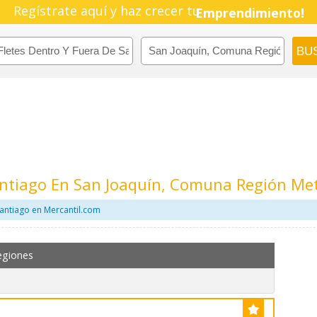
Regístrate aquí y haz crecer tu
Pyme!
Emprendimiento!
antiago En San Joaquín, Comuna Región Me
santiago en Mercantil.com
egiones