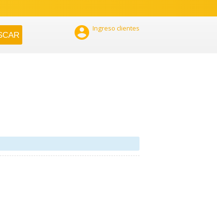

Ingreso clientes