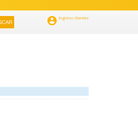

Ingreso clientes