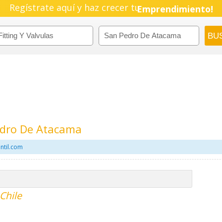
Pyme!
Regístrate aquí y haz crecer tu
Emprendimiento!
Pedro De Atacama
antil.com
 Chile