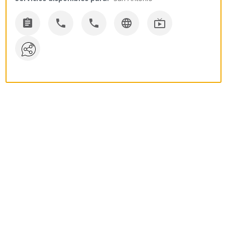




