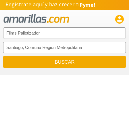
Regístrate aquí y haz crecer tu
Pyme!
Emprendimiento!
