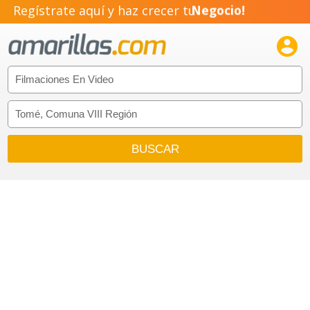
Regístrate aquí y haz crecer tu
Negocio!
Pyme!

Emprendimiento!