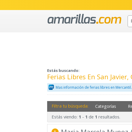
Estás buscando:
Ferias Libres En San Javier
Mas información de ferias libres en Mercanti
Filtra tu búsqueda:
Categorías
R
Estás viendo:
-
de
resultados.
1
1
1
Maria Marcela Munoz 
1