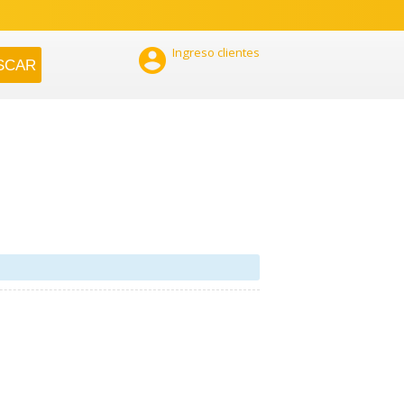

Ingreso clientes