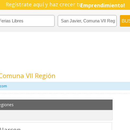
Regístrate aquí y haz crecer tu
Emprendimiento!
, Comuna VII Región
l.com
egiones
Alarcon