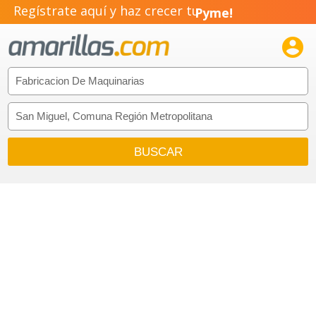
Regístrate aquí y haz crecer tu
Pyme!
Emprendimiento!
