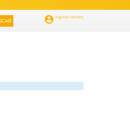

Ingreso clientes