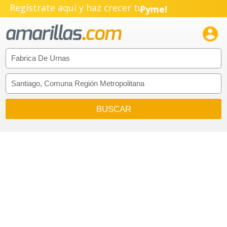
Regístrate aquí y haz crecer tu
Pyme!
Emprendimiento!
