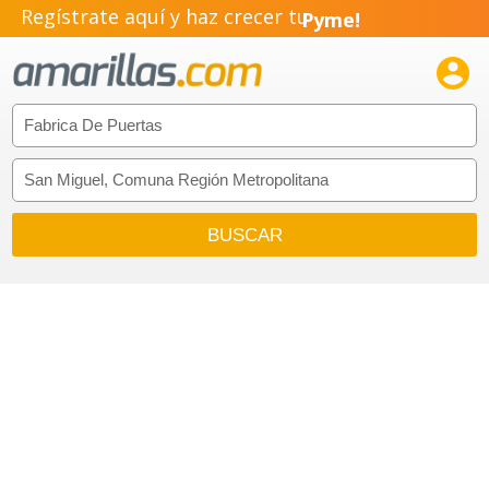
Regístrate aquí y haz crecer tu
Pyme!
Emprendimiento!
