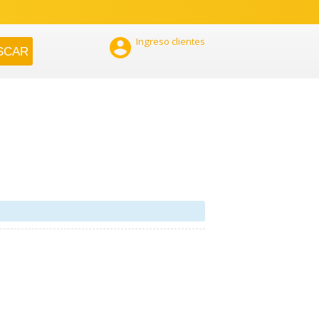

Ingreso clientes