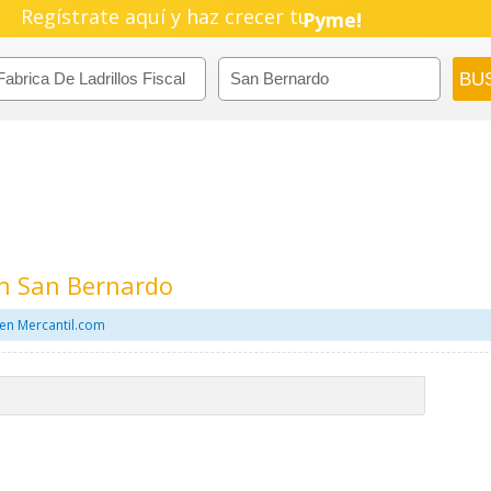
Regístrate aquí y haz crecer tu
Negocio!
Pyme!
Emprendimiento!
 En San Bernardo
l en Mercantil.com