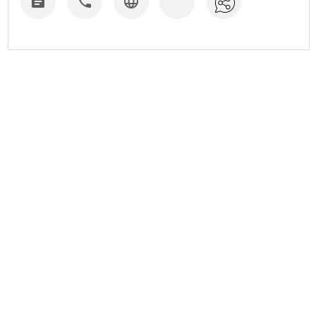


