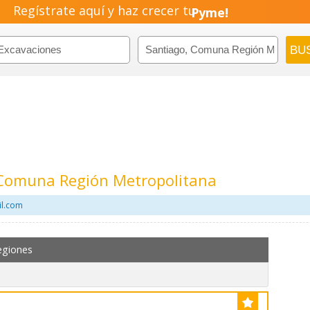
Regístrate aquí y haz crecer tu
Pyme!
Emprendimiento!
 Comuna Región Metropolitana
il.com
egiones