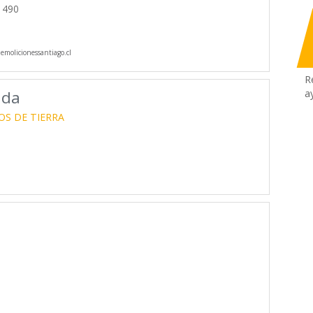
 490
molicionessantiago.cl
R
ada
a
S DE TIERRA