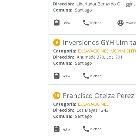
Dirección:
Libertador Bernardo O´Higgins
Comuna:
Santiago



Teléfono
www.de
Ficha
Inversiones GYH Limit
9
Categoría:
EXCAVACIONES
MOVIMIENTO
Dirección:
Ahumada 370, Loc. 701
Comuna:
Santiago


Teléfono
Ficha
Francisco Oteiza Perez
10
Categoría:
EXCAVACIONES
Dirección:
Los Mayas 1243
Comuna:
Santiago


Teléfono
Ficha