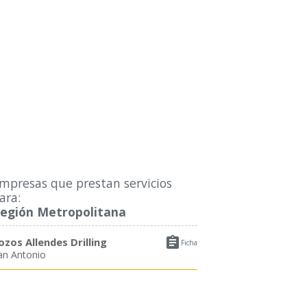
mpresas que prestan servicios
ara:
egión Metropolitana

ozos Allendes Drilling
Ficha
an Antonio