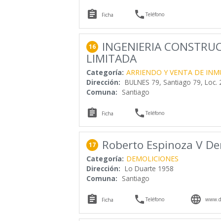


Teléfono
Ficha
INGENIERIA CONSTRUC
16
LIMITADA
Categoría:
ARRIENDO Y VENTA DE INM
Dirección:
BULNES 79, Santiago 79, Loc. 
Comuna:
Santiago


Teléfono
Ficha
Roberto Espinoza V De
17
Categoría:
DEMOLICIONES
Dirección:
Lo Duarte 1958
Comuna:
Santiago



Teléfono
www.de
Ficha