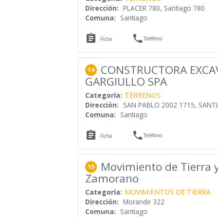
Dirección:
PLACER 780, Santiago 780
Comuna:
Santiago


Teléfono
Ficha
CONSTRUCTORA EXCAV
14
GARGIULLO SPA
Categoría:
TERRENOS
Dirección:
SAN PABLO 2002 1715, SANTI
Comuna:
Santiago


Teléfono
Ficha
Movimiento de Tierra 
15
Zamorano
Categoría:
MOVIMIENTOS DE TIERRA
Dirección:
Morande 322
Comuna:
Santiago