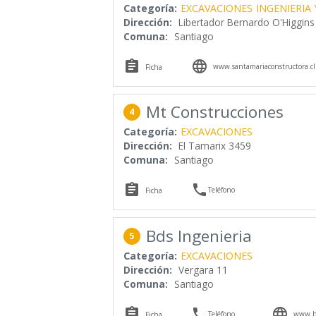
Categoría:
EXCAVACIONES
INGENIERIA
Dirección:
Libertador Bernardo O'Higgins
Comuna:
Santiago


www.santamariaconstructora.cl
Ficha
Mt Construcciones
4
Categoría:
EXCAVACIONES
Dirección:
El Tamarix 3459
Comuna:
Santiago


Teléfono
Ficha
Bds Ingenieria
5
Categoría:
EXCAVACIONES
Dirección:
Vergara 11
Comuna:
Santiago



Teléfono
www.by
Ficha