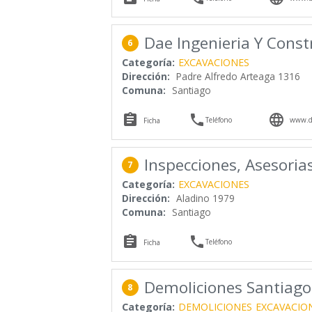
Dae Ingenieria Y Constr
6
Categoría:
EXCAVACIONES
Dirección:
Padre Alfredo Arteaga 1316
Comuna:
Santiago



Teléfono
www.da
Ficha
Inspecciones, Asesoria
7
Categoría:
EXCAVACIONES
Dirección:
Aladino 1979
Comuna:
Santiago


Teléfono
Ficha
Demoliciones Santiago
8
Categoría:
DEMOLICIONES
EXCAVACIO