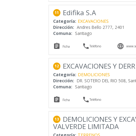
Edifika S.A
11
Categoría:
EXCAVACIONES
Dirección:
Andres Bello 2777, 2401
Comuna:
Santiago



Teléfono
www.se
Ficha
EXCAVACIONES Y DERR
12
Categoría:
DEMOLICIONES
Dirección:
DR. SOTERO DEL RIO 508, Sant
Comuna:
Santiago


Teléfono
Ficha
DEMOLICIONES Y EXC
13
VALVERDE LIMITADA
Categoría:
TERRENOS