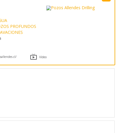
GUA
OZOS PROFUNDOS
CAVACIONES
a

allendes.cl/
Vídeo