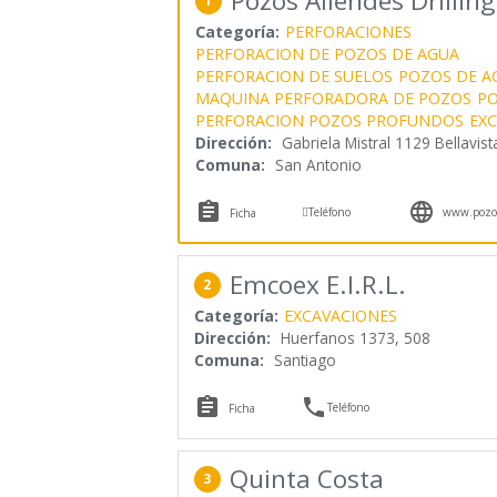
Pozos Allendes Drilling
1
Categoría:
PERFORACIONES
PERFORACION DE POZOS DE AGUA
PERFORACION DE SUELOS
POZOS DE A
MAQUINA PERFORADORA DE POZOS
P
PERFORACION POZOS PROFUNDOS
EX
Dirección:
Gabriela Mistral 1129 Bellavist
Comuna:
San Antonio



Teléfono
www.pozos
Ficha
Emcoex E.I.R.L.
2
Categoría:
EXCAVACIONES
Dirección:
Huerfanos 1373, 508
Comuna:
Santiago


Teléfono
Ficha
Quinta Costa
3