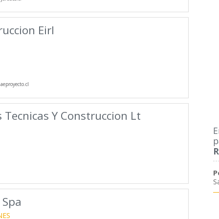
uccion Eirl
eproyecto.cl
s Tecnicas Y Construccion Lt
E
p
R
P
S
 Spa
NES