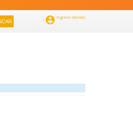

Ingreso clientes