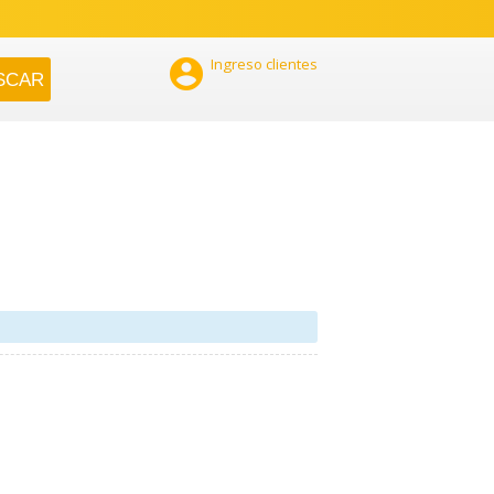

Ingreso clientes