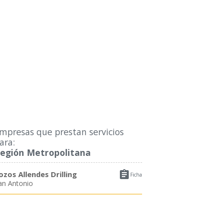
mpresas que prestan servicios
ara:
egión Metropolitana

ozos Allendes Drilling
Ficha
an Antonio