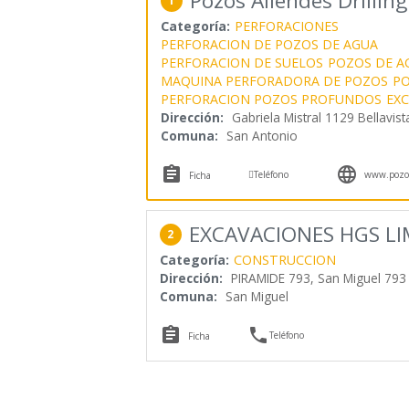
Pozos Allendes Drilling
1
Categoría:
PERFORACIONES
PERFORACION DE POZOS DE AGUA
PERFORACION DE SUELOS
POZOS DE A
MAQUINA PERFORADORA DE POZOS
P
PERFORACION POZOS PROFUNDOS
EX
Dirección:
Gabriela Mistral 1129 Bellavist
Comuna:
San Antonio



Teléfono
www.pozos
Ficha
EXCAVACIONES HGS LI
2
Categoría:
CONSTRUCCION
Dirección:
PIRAMIDE 793, San Miguel 793
Comuna:
San Miguel


Teléfono
Ficha