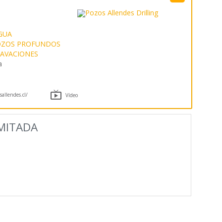
GUA
OZOS PROFUNDOS
CAVACIONES
a

allendes.cl/
Vídeo
MITADA