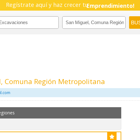
Regístrate aquí y haz crecer tu
Pyme!
Emprendimiento!
l, Comuna Región Metropolitana
il.com
egiones