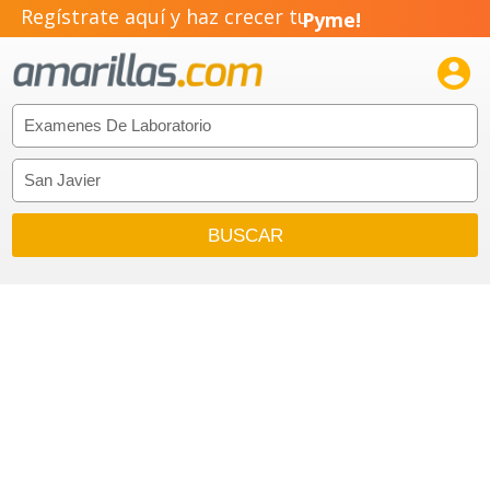
Regístrate aquí y haz crecer tu
Pyme!
Emprendimiento!
