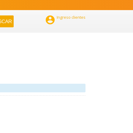

Ingreso clientes