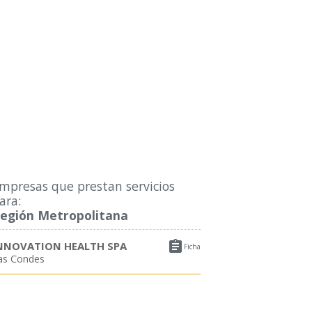
mpresas que prestan servicios
ara:
egión Metropolitana

NNOVATION HEALTH SPA
Ficha
as Condes