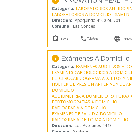
INNOVATION HEALTH 
1
Categoría:
LABORATORIOS ANTIDOPIN
LABORATORIOS A DOMICILIO
EXAMENES
Dirección:
Apoquindo 4100 of. 701
Comuna:
Las Condes



Teléfono
innova
Ficha
Exámenes A Domicilio 
2
Categoría:
EXAMENES AUDITIVOS A DO
EXAMENES CARDIOLOGICOS A DOMICIL
ELECTROCARDIOGRAMA ADULTOS Y NIÑ
HOLTER DE PRESION ARTERIAL Y DE AR
DOMICILIO
AUDIOMETRIA A DOMICILIO
RX TORAX 
ECOTOMOGRAFIAS A DOMICILIO
RADIOGRAFIA A DOMICILIO
EXAMENES DE SALUD A DOMICILIO
RADIOGRAFIA DE TORAX A DOMICILIO
Dirección:
Los Avellanos 2448
Comuna:
Santiago