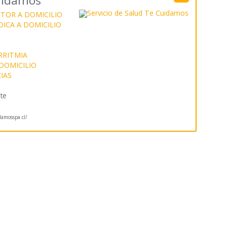
Cuidamos
TOR A DOMICILIO
ICA A DOMICILIO
RRITMIA
DOMICILIO
IAS
te
damosspa.cl/