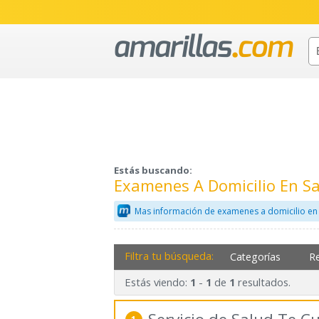
Estás buscando:
Examenes A Domicilio En S
Mas información de examenes a domicilio en
Filtra tu búsqueda:
Categorías
R
Estás viendo:
-
de
resultados.
1
1
1