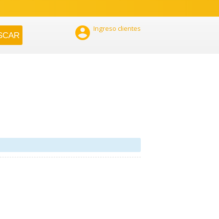

Ingreso clientes