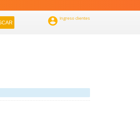

Ingreso clientes