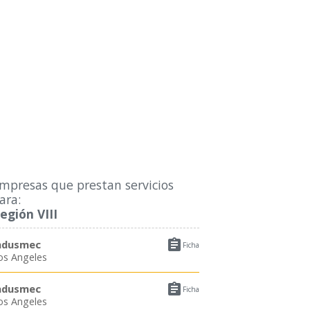
mpresas que prestan servicios
ara:
egión VIII

ndusmec
Ficha
os Angeles

ndusmec
Ficha
os Angeles