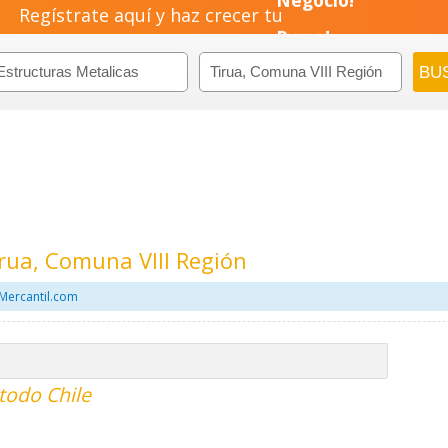
Regístrate aquí y haz crecer tu
Negocio!
Pyme!
Emprendimiento!
irua, Comuna VIII Región
 Mercantil.com
todo Chile