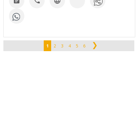



❯
1
2
3
4
5
6