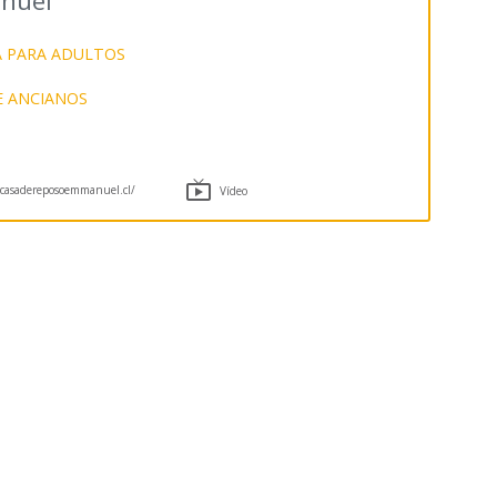
nuel
A PARA ADULTOS
E ANCIANOS

asadereposoemmanuel.cl/
Vídeo