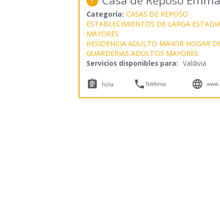
Casa de Reposo Emma
1
Categoría:
CASAS DE REPOSO
ESTABLECIMIENTOS DE LARGA ESTADI
MAYORES
RESIDENCIA ADULTO MAYOR
HOGAR D
GUARDERIAS ADULTOS MAYORES
Servicios disponibles para:
Valdivia



Teléfonos
www.c
Ficha