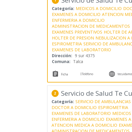
Servicio de Salud Te 
1
Categoría:
MEDICOS A DOMICILIO
DOC
EXAMENES A DOMICILIO
ATENCION MED
ENFERMERIA A DOMICILIO
ADMINISTRACION DE MEDICAMENTOS
EXAMENES PREVENTIVOS
HOLTER DE A
HOLTER DE PRESION
NEBULIZACION A 
ESPIROMETRIA
SERVICIO DE AMBULANC
EXAMENES DE LABORATORIO
Dirección:
9 sur 4375
Comuna:
Talca



Teléfono
tecuidamos
Ficha
Servicio de Salud Te 
2
Categoría:
SERVICIO DE AMBULANCIAS
DOCTOR A DOMICILIO
ESPIROMETRIA
EXAMENES DE LABORATORIO
MEDICOS 
ENFERMERIA A DOMICILIO
EXAMENES A
ATENCION MEDICA A DOMICILIO
EXAME
ADMINISTRACION DE MEDICAMENTOS