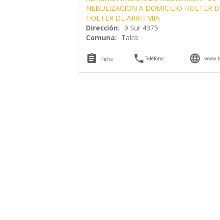
NEBULIZACION A DOMICILIO
HOLTER D
HOLTER DE ARRITMIA
Dirección:
9 Sur 4375
Comuna:
Talca



Teléfono
www.te
Ficha