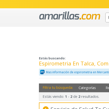
Estás buscando:
Espirometria En Talca, Com
Mas información de espirometria en Mercant
Filtra tu búsqueda:
Categorías
R
Estás viendo:
-
de
resultados.
1
2
2