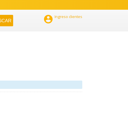

Ingreso clientes