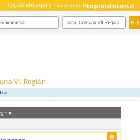
Regístrate aquí y haz crecer tu
Emprendimiento!
una VII Región
il.com
egiones