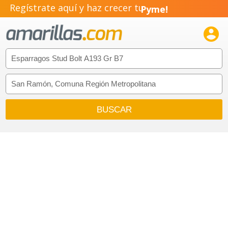
Regístrate aquí y haz crecer tu
Pyme!
Emprendimiento!
