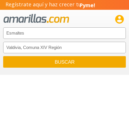
Regístrate aquí y haz crecer tu
Pyme!
Emprendimiento!
