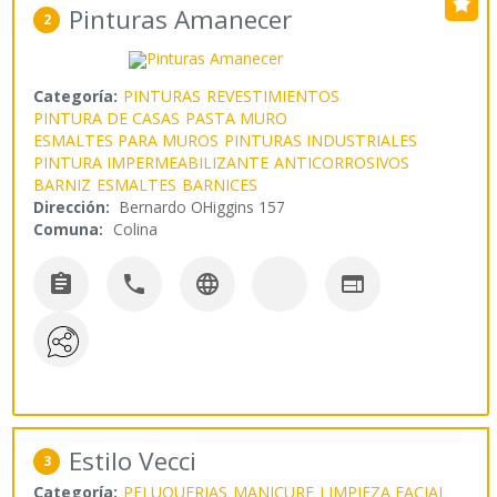
Pinturas Amanecer
2
Categoría:
PINTURAS
REVESTIMIENTOS
PINTURA DE CASAS
PASTA MURO
ESMALTES PARA MUROS
PINTURAS INDUSTRIALES
PINTURA IMPERMEABILIZANTE
ANTICORROSIVOS
BARNIZ
ESMALTES
BARNICES
Dirección:
Bernardo OHiggins 157
Comuna:
Colina




Estilo Vecci
3
Categoría:
PELUQUERIAS
MANICURE
LIMPIEZA FACIAL