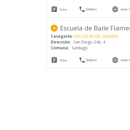



Teléfono
www.na
Ficha
Escuela de Baile Flame
4
Categoría:
ESCUELAS DE DANZAS
Dirección:
San Diego 246, 4
Comuna:
Santiago



Teléfono
www.ro
Ficha