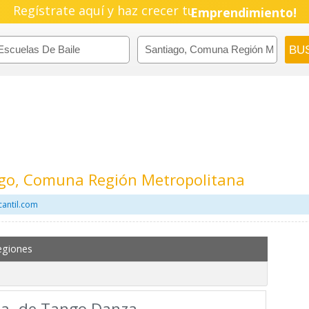
Regístrate aquí y haz crecer tu
Emprendimiento!
iago, Comuna Región Metropolitana
cantil.com
egiones
Cia. de Tango Danza