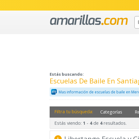
Estás buscando:
Escuelas De Baile En Sant
Mas información de escuelas de baile en Mer
Filtra tu búsqueda:
Categorías
R
Estás viendo:
-
de
resultados.
1
4
4
Libertango Escuela y 
1