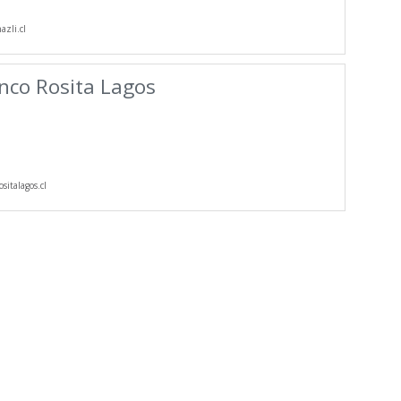
zli.cl
nco Rosita Lagos
sitalagos.cl