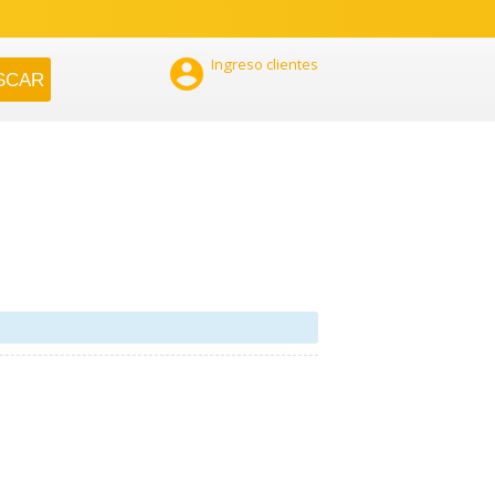

Ingreso clientes