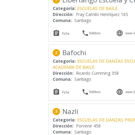
Categoría:
ESCUELAS DE BAILE
Dirección:
Fray Camilo Henríquez 165
Comuna:
Santiago



Teléfono
www.li
Ficha
Bafochi
2
Categoría:
ESCUELAS DE DANZAS
ESCU
ACADEMIA DE BAILE
Dirección:
Ricardo Cumming 358
Comuna:
Santiago



Teléfono
www.ba
Ficha
Nazli
3
Categoría:
ESCUELAS DE DANZAS
PROF
Dirección:
Porvenir 458
Comuna:
Santiago