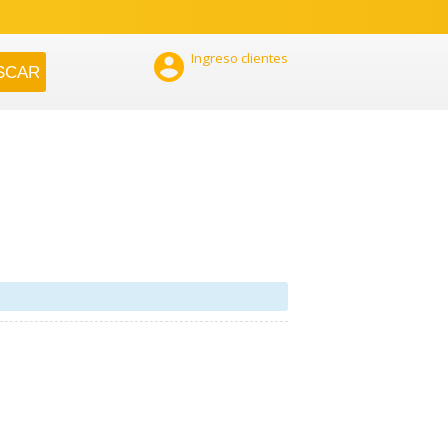

Ingreso clientes