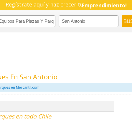
Regístrate aquí y haz crecer tu
Emprendimiento!
ues En San Antonio
arques en Mercantil.com
rques en todo Chile