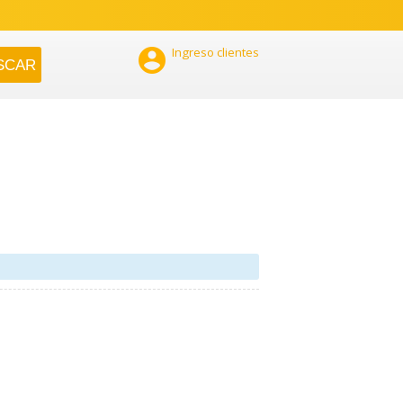

Ingreso clientes