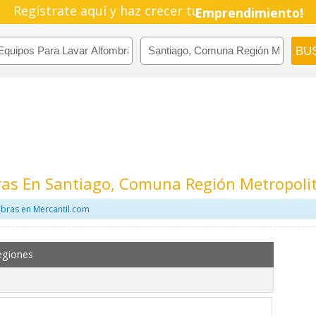
Regístrate aquí y haz crecer tu
Emprendimiento!
ras En Santiago, Comuna Región Metropoli
mbras en Mercantil.com
egiones