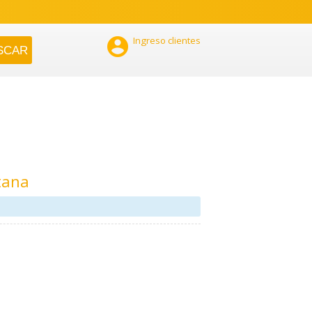

Ingreso clientes
tana