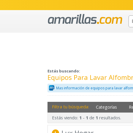
Estás buscando:
Equipos Para Lavar Alfomb
Mas información de equipos para lavar alfo
Filtra tu búsqueda:
Categorías
R
Estás viendo:
-
de
resultados.
1
1
1
Lux Hogar
1