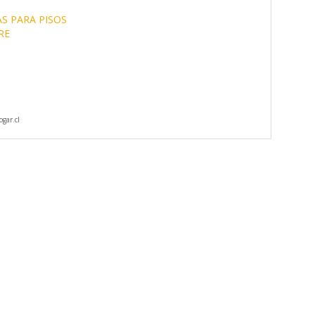
S PARA PISOS
RE
gar.cl