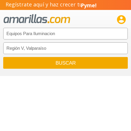
Regístrate aquí y haz crecer tu
Negocio!
Pyme!

Emprendimiento!