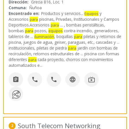
Dirección:
Grecia 816, Loc. 1
Comuna:
Ñuñoa
Encontrado en:
Productos y servicios...
y
Equipos
Accesorios
piscinas, Privadas, Institucionales y Campos
para
Deportivos.Accesorios
... , bombas peristálticas,
para
bombas
pozos,
contra incendio, generadores,
para
equipos
tableros de ...
, boquillas
piletas y retornos de
iluminación
para
piscina, juegos de agua, geiser, paraguas, etc., cascadas y ...
institucionales, piletas de piedra
jardín con bombas de
para
recirculacíón, retornos estructurales de ... piscina con formas
diferentes
cada proyecto, chorros con movimientos
para
automatizados e
...





South Telecom Networking
2