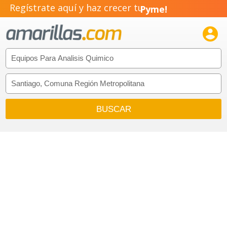
Regístrate aquí y haz crecer tu
Pyme!
Emprendimiento!
