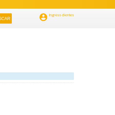

Ingreso clientes