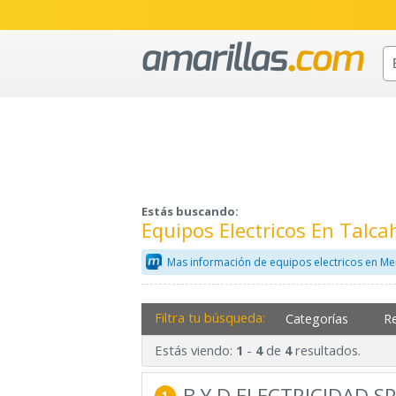
Estás buscando:
Equipos Electricos En Talc
Mas información de equipos electricos en Me
Filtra tu búsqueda:
Categorías
R
Estás viendo:
-
de
resultados.
1
4
4
B Y D ELECTRICIDAD S
1