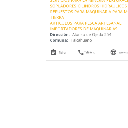
SERVICIOS PARA LA MINERIA
PERFORAC
SOPLADORES
CILINDROS HIDRAULICOS
REPUESTOS PARA MAQUINARIA PARA M
TIERRA
ARTICULOS PARA PESCA ARTESANAL
IMPORTADORES DE MAQUINARIAS
Dirección:
Alonso de Ojeda 554
Comuna:
Talcahuano



Teléfono
www.s
Ficha