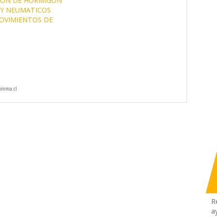
ION DE HORMIGON
 Y NEUMATICOS
OVIMIENTOS DE
imma.cl
R
a