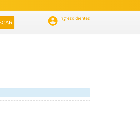

Ingreso clientes