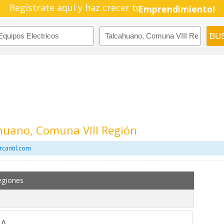
Regístrate aquí y haz crecer tu
Emprendimiento!
ahuano, Comuna VIII Región
rcantil.com
egiones
PA