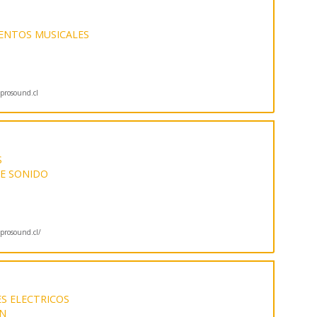
ENTOS MUSICALES
rosound.cl
S
DE SONIDO
rosound.cl/
S ELECTRICOS
ON