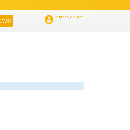

Ingreso clientes