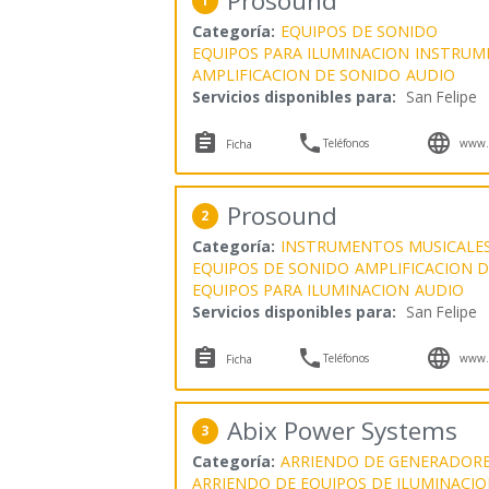
Prosound
1
Categoría:
EQUIPOS DE SONIDO
EQUIPOS PARA ILUMINACION
INSTRUM
AMPLIFICACION DE SONIDO
AUDIO
Servicios disponibles para:
San Felipe



Teléfonos
www.p
Ficha
Prosound
2
Categoría:
INSTRUMENTOS MUSICALE
EQUIPOS DE SONIDO
AMPLIFICACION 
EQUIPOS PARA ILUMINACION
AUDIO
Servicios disponibles para:
San Felipe



Teléfonos
www.p
Ficha
Abix Power Systems
3
Categoría:
ARRIENDO DE GENERADORE
ARRIENDO DE EQUIPOS DE ILUMINACI