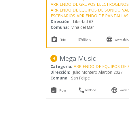
ARRIENDO DE GRUPOS ELECTROGENOS
ARRIENDO DE EQUIPOS DE SONIDO
VAL
ESCENARIOS
ARRIENDO DE PANTALLAS
Dirección:
Libertad 63
Comuna:
Viña del Mar



Teléfono
www.abix.
Ficha
Mega Music
4
Categoría:
ARRIENDO DE EQUIPOS DE
Dirección:
Julio Montero Alarcón 2027
Comuna:
San Felipe



Teléfono
www.me
Ficha