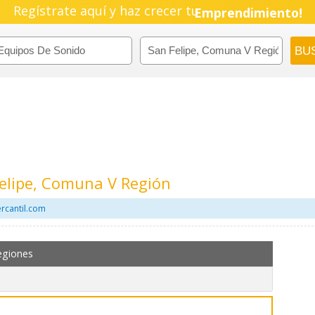
Pyme!
Regístrate aquí y haz crecer tu
Emprendimiento!
elipe, Comuna V Región
rcantil.com
egiones