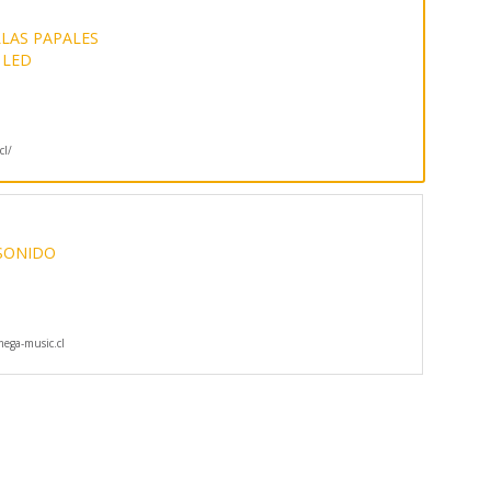
LAS PAPALES
 LED
cl/
 SONIDO
ga-music.cl