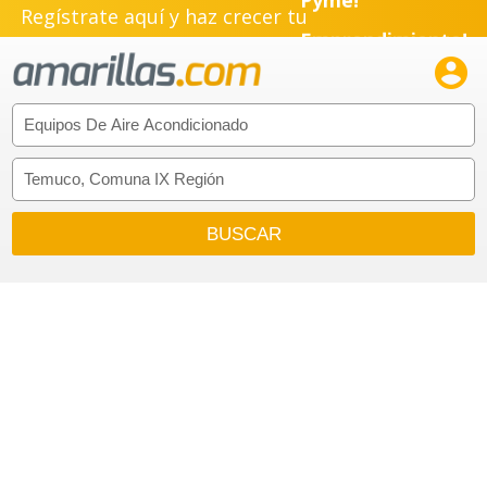
Regístrate aquí y haz crecer tu
Pyme!
Emprendimiento!
