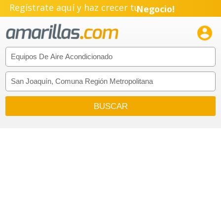
Regístrate aquí y haz crecer tu
Negocio!
Pyme!

Emprendimiento!