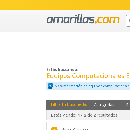
Estás buscando:
Equipos Computacionales E
Mas información de equipos computacionale
Filtra tu búsqueda:
Categorías
R
Estás viendo:
-
de
resultados.
1
2
2
Box Color
1