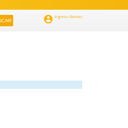

Ingreso clientes