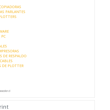
COPIADORAS
AS
PARLANTES
PLOTTERS
WARE
 PC
ALES
IMPRESORAS
S DE RESPALDO
CABLES
S DE PLOTTER
xcolor.cl
int