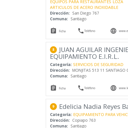
EQUIPOS PARA RESTAURANTES
LOZA
ARTICULOS DE ACERO INOXIDABLE
Dirección:
San Diego 767
Comuna:
Santiago



Teléfono
www.el
Ficha
JUAN AGUILAR INGENIE
8
EQUIPAMIENTO E.I.R.L.
Categoría:
SERVICIOS DE SEGURIDAD
Dirección:
MONJITAS 513 11 SANTIAGO C
Comuna:
Santiago



Teléfono
www.le
Ficha
Edelicia Nadia Reyes Ba
9
Categoría:
EQUIPAMIENTO PARA VEHI
Dirección:
Copiapo 763
Comuna:
Santiago