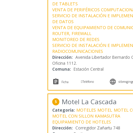
DE TABLETS
VENTA DE PERIFÉRICOS COMPUTACION
SERVICIO DE INSTALACIÓN E IMPLEME
DE DATOS
VENTA DE EQUIPAMIENTO DE COMUNIC
ROUTER, FIREWALL
MONITOREO DE REDES
SERVICIO DE INSTALACIÓN E IMPLEME
RADIOCOMUNICACIONES
Dirección:
Avenida Libertador Bernardo O
Oficina 1112.
Comuna:
Estación Central



Teléfono
stbmsginge
Ficha
Motel La Cascada
5
Categoría:
MOTELES
MOTEL
MOTEL C
MOTEL CON SILLON KAMASUTRA
EQUIPAMIENTO DE HOTELES
Dirección:
Corregidor Zañartu 748