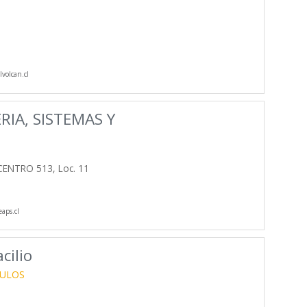
volcan.cl
RIA, SISTEMAS Y
ENTRO 513, Loc. 11
aps.cl
cilio
CULOS