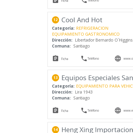


Teléfono
Ficha
Cool And Hot
12
Categoría:
REFRIGERACION
EQUIPAMIENTO GASTRONOMICO
Dirección:
Libertador Bernardo O´Higgin
Comuna:
Santiago



Teléfono
www.co
Ficha
Equipos Especiales San
13
Categoría:
EQUIPAMIENTO PARA VEHI
Dirección:
Lira 1943
Comuna:
Santiago



Teléfono
www.eq
Ficha
Heng Xing Importacion
14