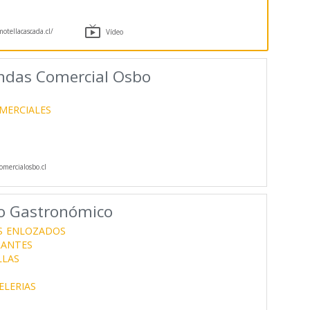

tellacascada.cl/
Vídeo
ndas Comercial Osbo
MERCIALES
mercialosbo.cl
to Gastronómico
S
ENLOZADOS
RANTES
LLAS
ELERIAS