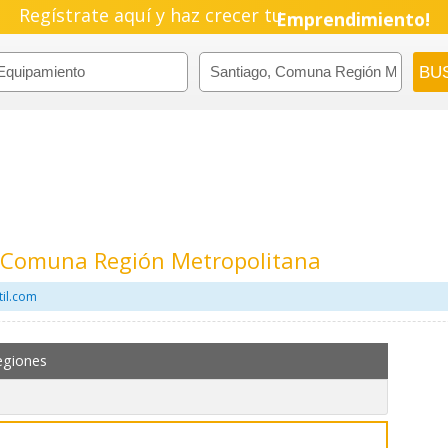
Regístrate aquí y haz crecer tu
Pyme!
Emprendimiento!
 Comuna Región Metropolitana
til.com
egiones