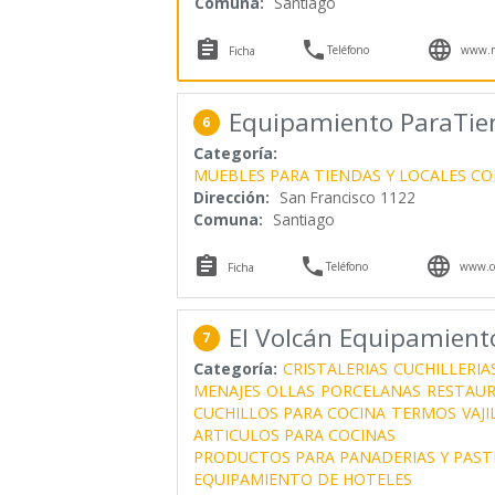
Comuna:
Santiago



Teléfono
www.mo
Ficha
Equipamiento ParaTie
6
Categoría:
MUEBLES PARA TIENDAS Y LOCALES CO
Dirección:
San Francisco 1122
Comuna:
Santiago



Teléfono
www.co
Ficha
El Volcán Equipamien
7
Categoría:
CRISTALERIAS
CUCHILLERIA
MENAJES
OLLAS
PORCELANAS
RESTAU
CUCHILLOS PARA COCINA
TERMOS
VAJI
ARTICULOS PARA COCINAS
PRODUCTOS PARA PANADERIAS Y PAST
EQUIPAMIENTO DE HOTELES