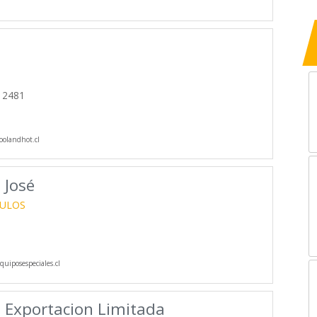
s 2481
olandhot.cl
 José
CULOS
uiposespeciales.cl
 Exportacion Limitada