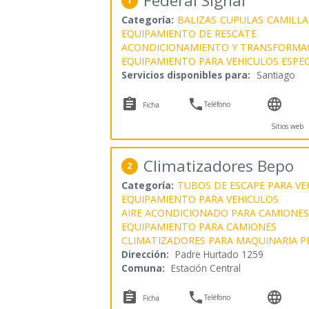
Federal Signal
1
Categoría:
BALIZAS
CUPULAS
CAMILLA
EQUIPAMIENTO DE RESCATE
ACONDICIONAMIENTO Y TRANSFORMAC
EQUIPAMIENTO PARA VEHICULOS ESPEC
Servicios disponibles para:
Santiago



Teléfono
Ficha
Sitios web
Climatizadores Bepo
2
Categoría:
TUBOS DE ESCAPE PARA VE
EQUIPAMIENTO PARA VEHICULOS
AIRE ACONDICIONADO PARA CAMIONES
EQUIPAMIENTO PARA CAMIONES
CLIMATIZADORES PARA MAQUINARIA P
Dirección:
Padre Hurtado 1259
Comuna:
Estación Central



Teléfono
Ficha