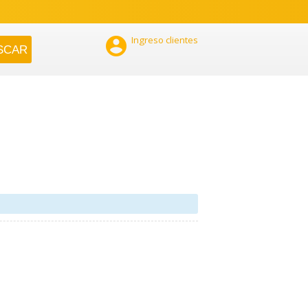

Ingreso clientes