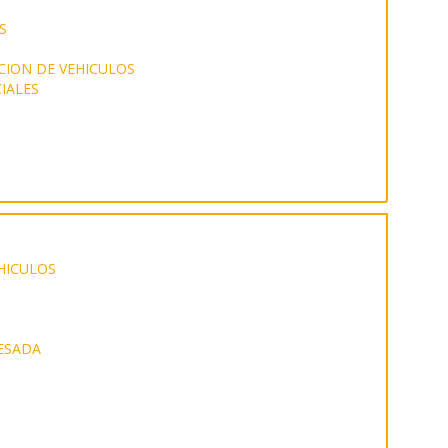
S
ION DE VEHICULOS
IALES
HICULOS
ESADA