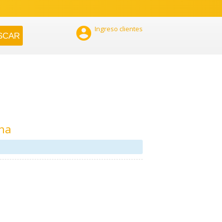

Ingreso clientes
ana