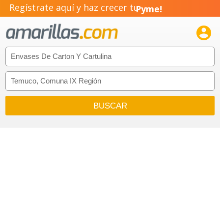
Regístrate aquí y haz crecer tu
Pyme!
Emprendimiento!
