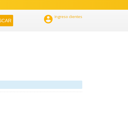

Ingreso clientes