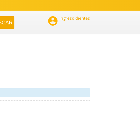

Ingreso clientes