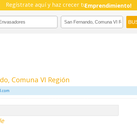
Regístrate aquí y haz crecer tu
Pyme!
Emprendimiento!
do, Comuna VI Región
il.com
le