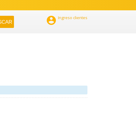

Ingreso clientes