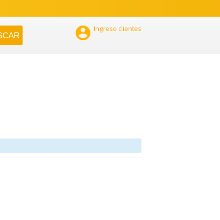

Ingreso clientes