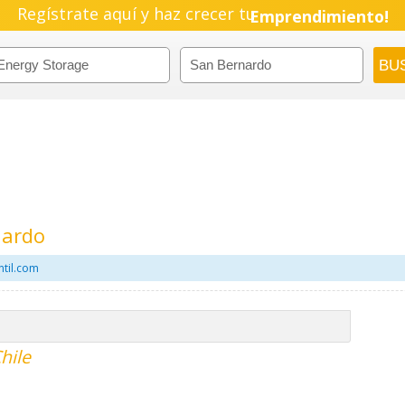
Regístrate aquí y haz crecer tu
Emprendimiento!
nardo
ntil.com
hile