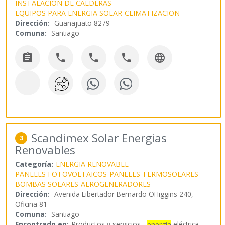
INSTALACION DE CALDERAS
EQUIPOS PARA ENERGIA SOLAR
CLIMATIZACION
Dirección:
Guanajuato 8279
Comuna:
Santiago





Scandimex Solar Energias
3
Renovables
Categoría:
ENERGIA RENOVABLE
PANELES FOTOVOLTAICOS
PANELES TERMOSOLARES
BOMBAS SOLARES
AEROGENERADORES
Dirección:
Avenida Libertador Bernardo OHiggins 240,
Oficina 81
Comuna:
Santiago
Encontrado en:
Productos y servicios...
eléctrica
energía