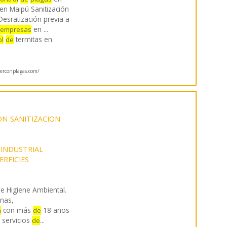
en Maipú Sanitización
esratización previa a
en ...
empresas
termitas en
ol
de
rconplagas.com/
ON
SANITIZACION
 INDUSTRIAL
ERFICIES
e Higiene Ambiental.
nas,
con más
18 años
a
de
servicios
...
de