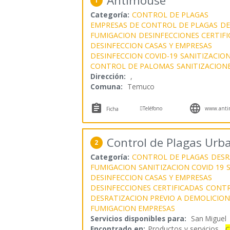
Antimouse
1
Categoría:
CONTROL DE PLAGAS
EMPRESAS DE CONTROL DE PLAGAS
DE
FUMIGACION
DESINFECCIONES CERTIF
DESINFECCION CASAS Y EMPRESAS
DESINFECCION COVID-19
SANITIZACION
CONTROL DE PALOMAS
SANITIZACION
Dirección:
,
Comuna:
Temuco



Teléfono
www.antim
Ficha
Control de Plagas Urb
2
Categoría:
CONTROL DE PLAGAS
DESR
FUMIGACION
SANITIZACION COVID 19
DESINFECCION CASAS Y EMPRESAS
DESINFECCIONES CERTIFICADAS
CONTR
DESRATIZACION PREVIO A DEMOLICION
FUMIGACION EMPRESAS
Servicios disponibles para:
San Miguel
Encontrado en:
Productos y servicios...
C