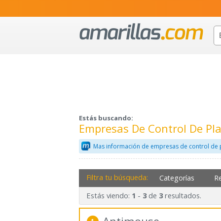
Estás buscando:
Empresas De Control De Pl
Mas información de empresas de control de 
Filtra tu búsqueda:
Categorías
R
Estás viendo:
-
de
resultados.
1
3
3