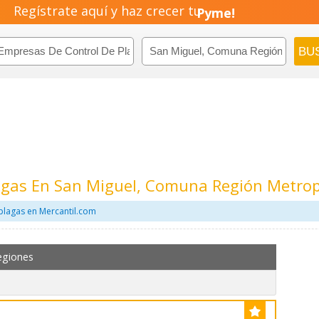
Regístrate aquí y haz crecer tu
Negocio!
Pyme!
Emprendimiento!
agas En San Miguel, Comuna Región Metrop
plagas en Mercantil.com
egiones