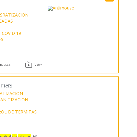
SRATIZACION
ICADAS
 COVID 19
ES

ouse.cl
Vídeo
anas
ATIZACION
SANITIZACION
OL DE TERMITAS
en
ontrol
de
plagas