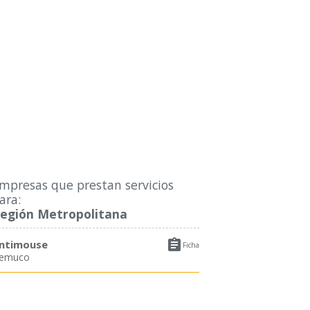
mpresas que prestan servicios
ara:
egión Metropolitana

ntimouse
Ficha
emuco