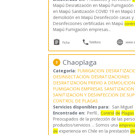
Maipú Desratización en Maipú Fumigación 
en Maipú Sanitización COVID 19 en Maipú D
demolición en Maipú Desinfección casas y
Desinfecciones certificadas en Maipú
contr
Maipú Fumigación empresas
...



Teléfono
www.se
Ficha
Chaoplaga
3
Categoría:
FUMIGACION
DESRATIZACI
DESINSECTACION
DESRATIZACIONES
DESRATIZACION PREVIO A DEMOLICION
FUMIGACION EMPRESAS
SANITIZACION
SANITIZACION Y DESINFECCION DE SUP
CONTROL DE PLAGAS
Servicios disponibles para:
San Miguel
Encontrado en:
Perfil...
Control
de
Plagas
Preocupados de la protección de las perso
productos/servicios ... Somos una
empres
experiencia en Chile en la prestación
de
de